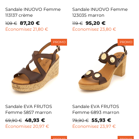
Sandale INUOVO Femme
Sandale INUOVO Femme
113137 crème
123035 marron
Prix
Prix
87,20 €
Prix
Prix
95,20 €
109 €
119 €
normal
remisé
normal
remisé
Économisez 21,80 €
Économisez 23,80 €
PROMO
PROMO
Sandale EVA FRUTOS
Sandale EVA FRUTOS
Femme 5857 marron
Femme 6893 marron
Prix
Prix
48,93 €
Prix
Prix
55,93 €
69,90 €
79,90 €
normal
remisé
normal
remisé
Économisez 20,97 €
Économisez 23,97 €