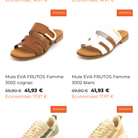
Économisez 14,97 €
Économisez 14,97 €
PROMO
PROMO
Mule EVA FRUTOS Femme
Mule EVA FRUTOS Femme
3002 cognac
3002 blanc
Prix
Prix
41,93 €
Prix
Prix
41,93 €
59,90 €
59,90 €
normal
remisé
normal
remisé
Économisez 17,97 €
Économisez 17,97 €
PROMO
PROMO