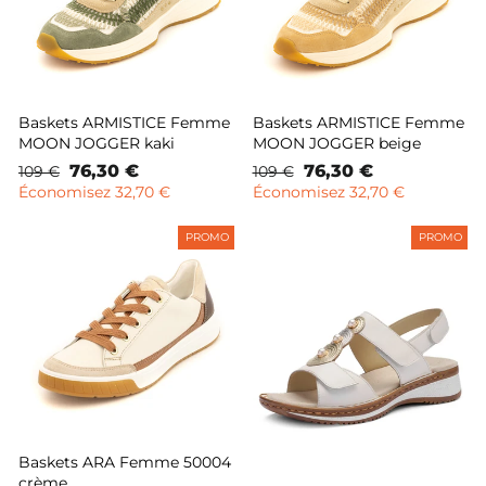
Baskets ARMISTICE Femme
Baskets ARMISTICE Femme
MOON JOGGER kaki
MOON JOGGER beige
Prix
Prix
76,30 €
Prix
Prix
76,30 €
109 €
109 €
normal
remisé
normal
remisé
Économisez 32,70 €
Économisez 32,70 €
PROMO
PROMO
Baskets ARA Femme 50004
crème