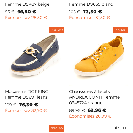
Femme D9487 beige
Femme D9655 blanc
Prix
Prix
66,50 €
Prix
Prix
73,50 €
95 €
105 €
normal
remisé
normal
remisé
Économisez 28,50 €
Économisez 31,50 €
PROMO
PROMO
Mocassins DORKING
Chaussures à lacets
Femme D9691 jeans
ANDREA CONTI Femme
0345724 orange
Prix
Prix
76,30 €
109 €
normal
remisé
Prix
Prix
62,96 €
Économisez 32,70 €
89,95 €
normal
remisé
Économisez 26,99 €
PROMO
ÉPUISÉ