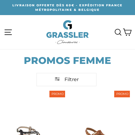
Passer
LIVRAISON OFFERTE DÈS 60€ - EXPÉDITION FRANCE
au
MÉTROPOLITAINE & BELGIQUE
contenu
NAVIGATION
RECH
P
PROMOS FEMME
Filtrer
PROMO
PROMO