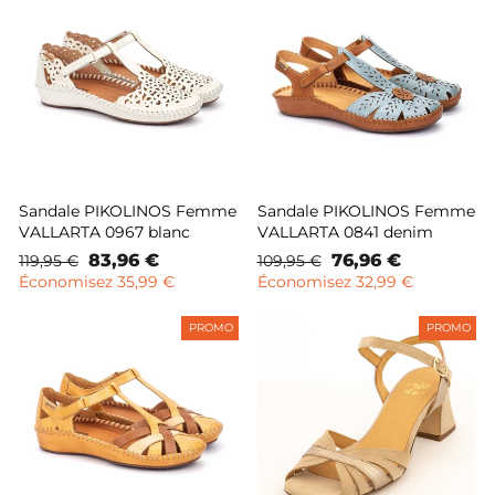
Sandale PIKOLINOS Femme
Sandale PIKOLINOS Femme
VALLARTA 0967 blanc
VALLARTA 0841 denim
Prix
Prix
83,96 €
Prix
Prix
76,96 €
119,95 €
109,95 €
normal
remisé
normal
remisé
Économisez 35,99 €
Économisez 32,99 €
PROMO
PROMO