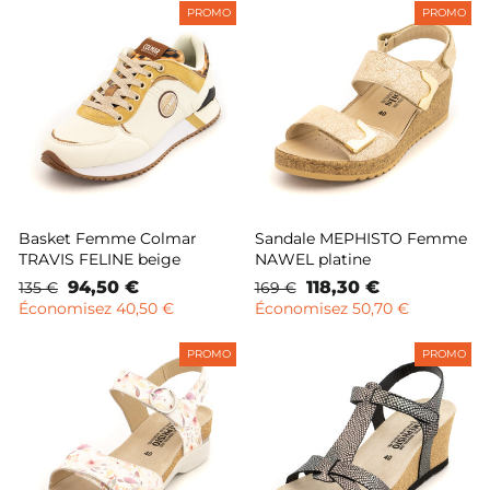
PROMO
PROMO
Basket Femme Colmar
Sandale MEPHISTO Femme
TRAVIS FELINE beige
NAWEL platine
Prix
Prix
94,50 €
Prix
Prix
118,30 €
135 €
169 €
normal
remisé
normal
remisé
Économisez 40,50 €
Économisez 50,70 €
PROMO
PROMO