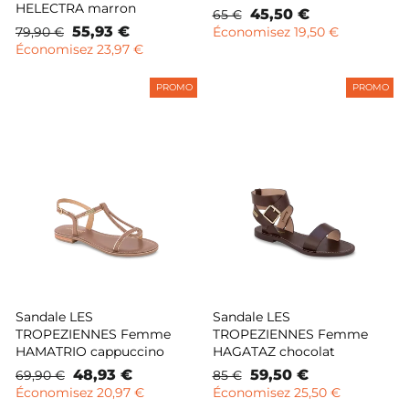
HELECTRA marron
Prix
Prix
45,50 €
65 €
Prix
Prix
55,93 €
normal
remisé
79,90 €
Économisez 19,50 €
normal
remisé
Économisez 23,97 €
PROMO
PROMO
Sandale LES
Sandale LES
TROPEZIENNES Femme
TROPEZIENNES Femme
HAMATRIO cappuccino
HAGATAZ chocolat
Prix
Prix
48,93 €
Prix
Prix
59,50 €
69,90 €
85 €
normal
remisé
normal
remisé
Économisez 20,97 €
Économisez 25,50 €