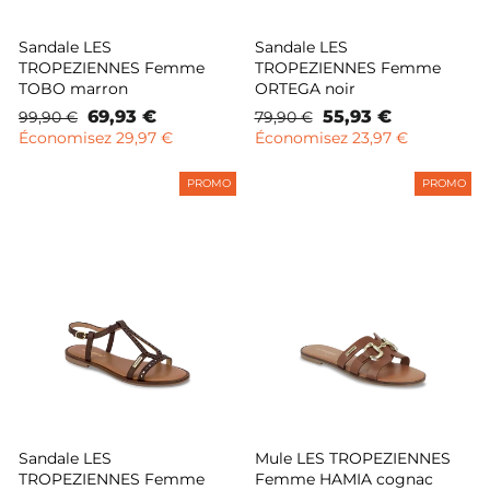
Sandale LES
Sandale LES
TROPEZIENNES Femme
TROPEZIENNES Femme
TOBO marron
ORTEGA noir
Prix
Prix
69,93 €
Prix
Prix
55,93 €
99,90 €
79,90 €
normal
remisé
normal
remisé
Économisez 29,97 €
Économisez 23,97 €
PROMO
PROMO
Sandale LES
Mule LES TROPEZIENNES
TROPEZIENNES Femme
Femme HAMIA cognac