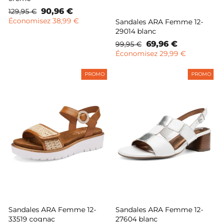
Prix
Prix
90,96 €
129,95 €
normal
remisé
Économisez 38,99 €
Sandales ARA Femme 12-
29014 blanc
Prix
Prix
69,96 €
99,95 €
normal
remisé
Économisez 29,99 €
PROMO
PROMO
Sandales ARA Femme 12-
Sandales ARA Femme 12-
33519 cognac
27604 blanc