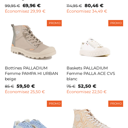
Prix
Prix
69,96 €
Prix
Prix
80,46 €
99,95 €
114,95 €
normal
remisé
normal
remisé
Économisez 29,99 €
Économisez 34,49 €
PROMO
PROMO
Bottines PALLADIUM
Baskets PALLADIUM
Femme PAMPA HI URBAN
Femme PALLA ACE CVS
beige
blanc
Prix
Prix
59,50 €
Prix
Prix
52,50 €
85 €
75 €
normal
remisé
normal
remisé
Économisez 25,50 €
Économisez 22,50 €
PROMO
PROMO