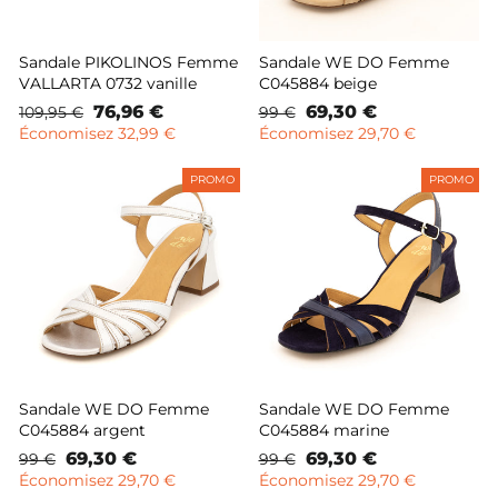
Sandale PIKOLINOS Femme
Sandale WE DO Femme
VALLARTA 0732 vanille
C045884 beige
Prix
Prix
76,96 €
Prix
Prix
69,30 €
109,95 €
99 €
normal
remisé
normal
remisé
Économisez 32,99 €
Économisez 29,70 €
PROMO
PROMO
Sandale WE DO Femme
Sandale WE DO Femme
C045884 argent
C045884 marine
Prix
Prix
69,30 €
Prix
Prix
69,30 €
99 €
99 €
normal
remisé
normal
remisé
Économisez 29,70 €
Économisez 29,70 €