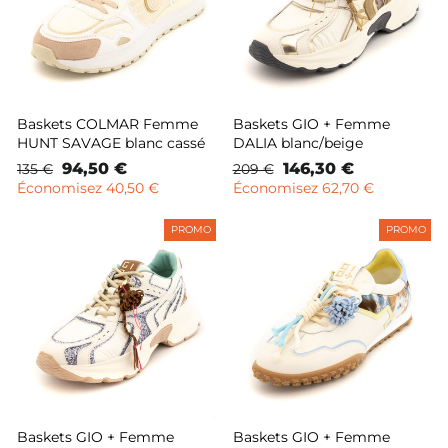
Baskets COLMAR Femme
Baskets GIO + Femme
HUNT SAVAGE blanc cassé
DALIA blanc/beige
Prix
Prix
94,50 €
Prix
Prix
146,30 €
135 €
209 €
normal
remisé
normal
remisé
Économisez 40,50 €
Économisez 62,70 €
PROMO
PROMO
Baskets GIO + Femme
Baskets GIO + Femme