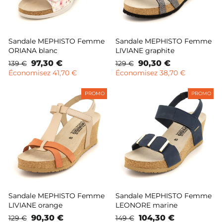
Sandale MEPHISTO Femme
Sandale MEPHISTO Femme
ORIANA blanc
LIVIANE graphite
Prix
Prix
97,30 €
Prix
Prix
90,30 €
139 €
129 €
normal
remisé
normal
remisé
Économisez 41,70 €
Économisez 38,70 €
PROMO
PROMO
Sandale MEPHISTO Femme
Sandale MEPHISTO Femme
LIVIANE orange
LEONORE marine
Prix
Prix
90,30 €
Prix
Prix
104,30 €
129 €
149 €