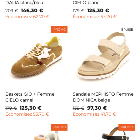
DALIA blanc/bleu
CIELO blanc
Prix
Prix
146,30 €
Prix
Prix
125,30 €
209 €
179 €
normal
remisé
normal
remisé
Économisez 62,70 €
Économisez 53,70 €
PROMO
ÉPUISÉ
Baskets GIO + Femme
Sandale MEPHISTO Femme
CIELO camel
DOMINICA beige
Prix
Prix
125,30 €
Prix
Prix
97,30 €
179 €
139 €
normal
remisé
normal
remisé
Économisez 53,70 €
Économisez 41,70 €
PROMO
PROMO