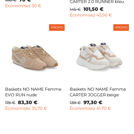
100 €
CARTER 2.0 RUNNER bleu
normal
remisé
Économisez 30 €
Prix
Prix
101,50 €
145 €
normal
remisé
Économisez 43,50 €
PROMO
PROMO
Baskets NO NAME Femme
Baskets NO NAME Femme
EVO RUN nude
CARTER JOGGER beige
Prix
Prix
83,30 €
Prix
Prix
97,30 €
119 €
139 €
normal
remisé
normal
remisé
Économisez 35,70 €
Économisez 41,70 €