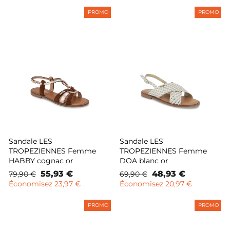
PROMO
PROMO
Sandale LES
Sandale LES
TROPEZIENNES Femme
TROPEZIENNES Femme
HABBY cognac or
DOA blanc or
Prix
Prix
55,93 €
Prix
Prix
48,93 €
79,90 €
69,90 €
normal
remisé
normal
remisé
Économisez 23,97 €
Économisez 20,97 €
PROMO
PROMO