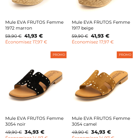
Mule EVA FRUTOS Femme
Mule EVA FRUTOS Femme
1972 marron
1917 beige
Prix
Prix
41,93 €
Prix
Prix
41,93 €
59,90 €
59,90 €
normal
remisé
normal
remisé
Économisez 17,97 €
Économisez 17,97 €
PROMO
PROMO
Mule EVA FRUTOS Femme
Mule EVA FRUTOS Femme
3054 noir
3054 camel
Prix
Prix
34,93 €
Prix
Prix
34,93 €
49,90 €
49,90 €
normal
remisé
normal
remisé