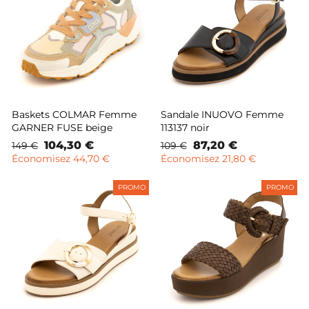
Baskets COLMAR Femme
Sandale INUOVO Femme
GARNER FUSE beige
113137 noir
Prix
Prix
104,30 €
Prix
Prix
87,20 €
149 €
109 €
normal
remisé
normal
remisé
Économisez 44,70 €
Économisez 21,80 €
PROMO
PROMO