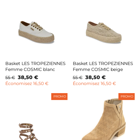
Basket LES TROPEZIENNES
Basket LES TROPEZIENNES
Femme COSMIC blanc
Femme COSMIC beige
Prix
Prix
38,50 €
Prix
Prix
38,50 €
55 €
55 €
normal
remisé
normal
remisé
Économisez 16,50 €
Économisez 16,50 €
PROMO
PROMO