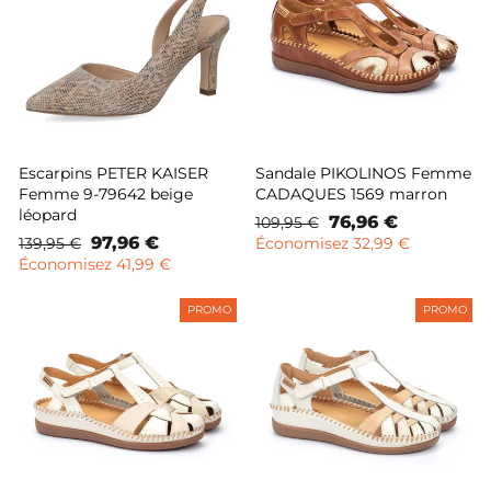
Escarpins PETER KAISER
Sandale PIKOLINOS Femme
Femme 9-79642 beige
CADAQUES 1569 marron
léopard
Prix
Prix
76,96 €
109,95 €
Prix
Prix
97,96 €
normal
remisé
139,95 €
Économisez 32,99 €
normal
remisé
Économisez 41,99 €
PROMO
PROMO