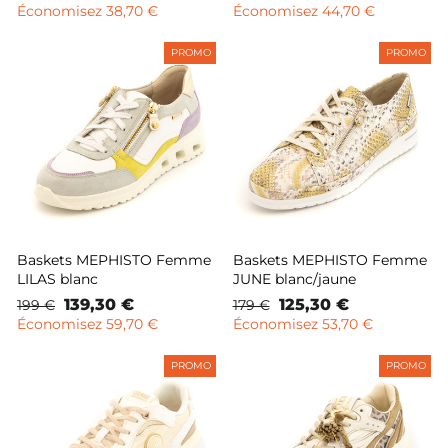
normal
remisé
normal
remisé
Économisez 38,70 €
Économisez 44,70 €
PROMO
PROMO
Baskets MEPHISTO Femme
Baskets MEPHISTO Femme
LILAS blanc
JUNE blanc/jaune
Prix
Prix
139,30 €
Prix
Prix
125,30 €
199 €
179 €
normal
remisé
normal
remisé
Économisez 59,70 €
Économisez 53,70 €
PROMO
PROMO