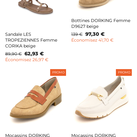
Bottines DORKING Femme
D9627 beige
Prix
Prix
97,30 €
Sandale LES
139 €
normal
remisé
TROPEZIENNES Femme
Économisez 41,70 €
CORIKA beige
Prix
Prix
62,93 €
89,90 €
normal
remisé
Économisez 26,97 €
PROMO
PROMO
Mocassins DORKING
Mocassins DORKING