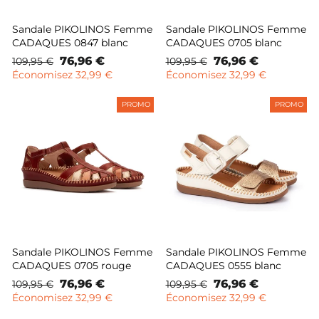
Sandale PIKOLINOS Femme
Sandale PIKOLINOS Femme
CADAQUES 0847 blanc
CADAQUES 0705 blanc
Prix
Prix
76,96 €
Prix
Prix
76,96 €
109,95 €
109,95 €
normal
remisé
normal
remisé
Économisez 32,99 €
Économisez 32,99 €
PROMO
PROMO
Sandale PIKOLINOS Femme
Sandale PIKOLINOS Femme
CADAQUES 0705 rouge
CADAQUES 0555 blanc
Prix
Prix
76,96 €
Prix
Prix
76,96 €
109,95 €
109,95 €
normal
remisé
normal
remisé
Économisez 32,99 €
Économisez 32,99 €