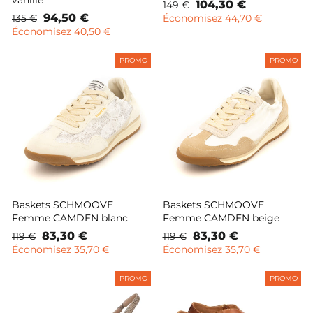
Prix
Prix
104,30 €
149 €
Prix
Prix
94,50 €
normal
remisé
135 €
Économisez 44,70 €
normal
remisé
Économisez 40,50 €
PROMO
PROMO
Baskets SCHMOOVE
Baskets SCHMOOVE
Femme CAMDEN blanc
Femme CAMDEN beige
Prix
Prix
83,30 €
Prix
Prix
83,30 €
119 €
119 €
normal
remisé
normal
remisé
Économisez 35,70 €
Économisez 35,70 €
PROMO
PROMO