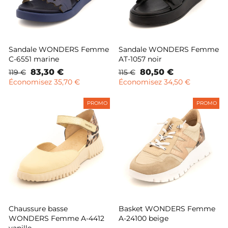
Sandale WONDERS Femme
Sandale WONDERS Femme
C-6551 marine
AT-1057 noir
Prix
Prix
83,30 €
Prix
Prix
80,50 €
119 €
115 €
normal
remisé
normal
remisé
Économisez 35,70 €
Économisez 34,50 €
PROMO
PROMO
Chaussure basse
Basket WONDERS Femme
WONDERS Femme A-4412
A-24100 beige
vanille