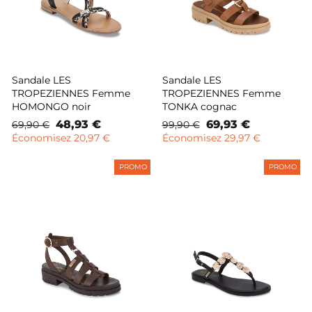
Sandale LES
Sandale LES
TROPEZIENNES Femme
TROPEZIENNES Femme
HOMONGO noir
TONKA cognac
Prix
Prix
48,93 €
Prix
Prix
69,93 €
69,90 €
99,90 €
normal
remisé
normal
remisé
Économisez 20,97 €
Économisez 29,97 €
PROMO
PROMO