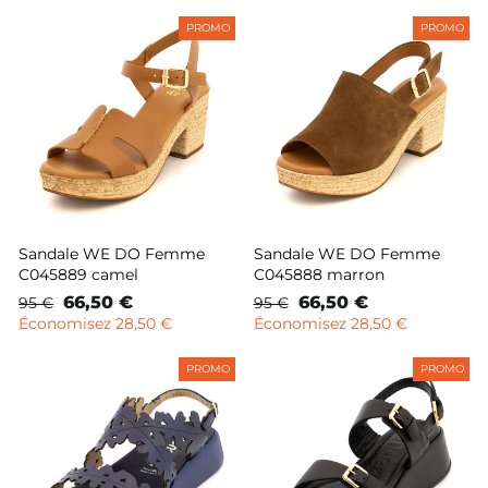
PROMO
PROMO
Sandale WE DO Femme
Sandale WE DO Femme
C045889 camel
C045888 marron
Prix
Prix
66,50 €
Prix
Prix
66,50 €
95 €
95 €
normal
remisé
normal
remisé
Économisez 28,50 €
Économisez 28,50 €
PROMO
PROMO