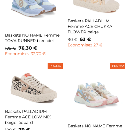
Baskets PALLADIUM
Femme ACE CHUKKA
FLOWER beige
Baskets NO NAME Femme
Prix
Prix
63 €
90 €
TOVA RUNNER bleu ciel
normal
remisé
Économisez 27 €
Prix
Prix
76,30 €
109 €
normal
remisé
Économisez 32,70 €
PROMO
PROMO
Baskets PALLADIUM
Femme ACE LOW MIX
beige léopard
Baskets NO NAME Femme
Prix
Prix
70 €