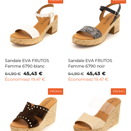
PROMO
PROMO
Sandale EVA FRUTOS
Sandale EVA FRUTOS
Femme 6790 blanc
Femme 6790 noir
Prix
Prix
45,43 €
Prix
Prix
45,43 €
64,90 €
64,90 €
normal
remisé
normal
remisé
Économisez 19,47 €
Économisez 19,47 €
PROMO
PROMO