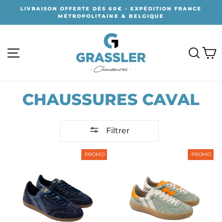
Passer
LIVRAISON OFFERTE DÈS 60€ - EXPÉDITION FRANCE
au
MÉTROPOLITAINE & BELGIQUE
contenu
NAVIGATION
RECH
P
CHAUSSURES CAVAL
Filtrer
PROMO
PROMO