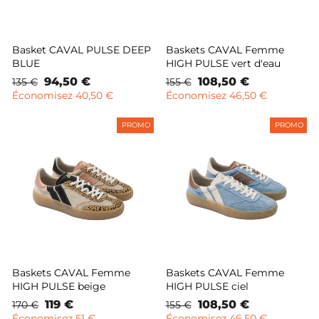
Basket CAVAL PULSE DEEP
Baskets CAVAL Femme
BLUE
HIGH PULSE vert d'eau
Prix
Prix
94,50 €
Prix
Prix
108,50 €
135 €
155 €
normal
remisé
normal
remisé
Économisez 40,50 €
Économisez 46,50 €
PROMO
PROMO
Baskets CAVAL Femme
Baskets CAVAL Femme
HIGH PULSE beige
HIGH PULSE ciel
Prix
Prix
119 €
Prix
Prix
108,50 €
170 €
155 €
normal
remisé
normal
remisé
Économisez 51 €
Économisez 46,50 €