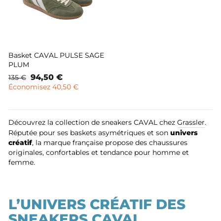
Basket CAVAL PULSE SAGE
PLUM
Prix
Prix
94,50 €
135 €
normal
remisé
Économisez 40,50 €
Découvrez la collection de sneakers CAVAL chez
Grassler
.
Réputée pour ses baskets asymétriques et son
univers
créatif
, la marque française propose des chaussures
originales, confortables et tendance pour homme et
femme.
L’UNIVERS CRÉATIF DES
SNEAKERS CAVAL