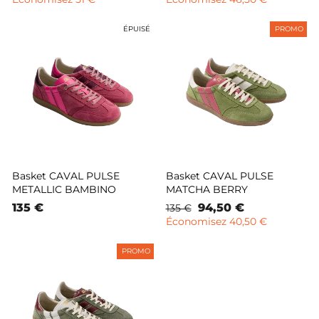
ÉPUISÉ
PROMO
Basket CAVAL PULSE
Basket CAVAL PULSE
METALLIC BAMBINO
MATCHA BERRY
135 €
Prix
Prix
94,50 €
135 €
normal
remisé
Économisez 40,50 €
PROMO