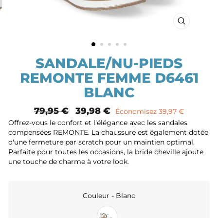
FERMER
(ESC)
SANDALE/NU-PIEDS
REMONTE FEMME D6461
BLANC
Prix
79,95 €
Prix
39,98 €
Économisez 39,97 €
normal
remisé
Offrez-vous le confort et l'élégance avec les sandales
compensées REMONTE. La chaussure est également dotée
d'une fermeture par scratch pour un maintien optimal.
Parfaite pour toutes les occasions, la bride cheville ajoute
une touche de charme à votre look.
Couleur
-
Blanc
COULEUR