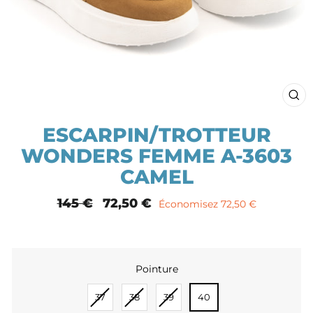
FE
(E
ESCARPIN/TROTTEUR
WONDERS FEMME A-3603
CAMEL
Prix
145 €
Prix
72,50 €
Économisez 72,50 €
normal
remisé
Pointure
POINTURE
37
38
39
40