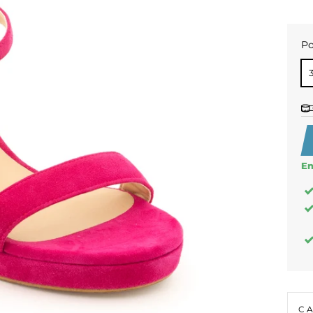
Po
PO
En
C