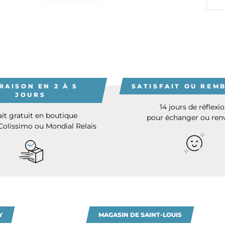
RAISON EN 2 À 5
SATISFAIT OU REM
JOURS
14 jours de réflexi
ait gratuit en boutique
pour échanger ou ren
 Colissimo ou Mondial Relais
Y
MAGASIN DE SAINT-LOUIS