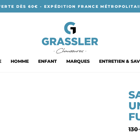
FERTE DÈS 60€ - EXPÉDITION FRANCE MÉTROPOLITAI
E
HOMME
ENFANT
MARQUES
ENTRETIEN & SAV
S
U
F
Prix
130
nor