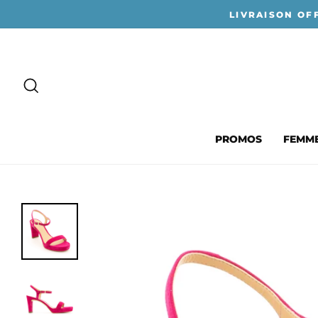
Passer
LIVRAISON OF
au
contenu
RECHERCHER
PROMOS
FEMM