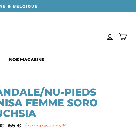
NE & BELGIQUE
SE CONN
PAN
NOS MAGASINS
ANDALE/NU-PIEDS
NISA FEMME SORO
UCHSIA
 €
Prix
65 €
Économisez 65 €
mal
remisé