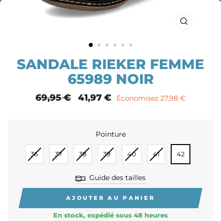
FERMER
(ESC)
SANDALE RIEKER FEMME
65989 NOIR
Prix
69,95 €
Prix
41,97 €
Économisez 27,98 €
normal
remisé
Pointure
POINTURE
36
37
38
39
40
41
42
Guide des tailles
AJOUTER AU PANIER
En stock, expédié sous 48 heures