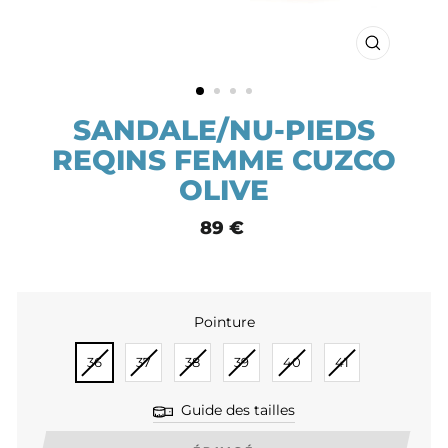
FERMER
(ESC)
SANDALE/NU-PIEDS
REQINS FEMME CUZCO
OLIVE
Prix
89 €
normal
Pointure
POINTURE
36
37
38
39
40
41
Guide des tailles