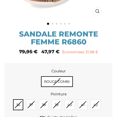
FERMER
(ESC)
SANDALE REMONTE
FEMME R6860
Prix
79,95 €
Prix
47,97 €
Économisez 31,98 €
normal
remisé
Couleur
COULEUR
ROUGE COMBI
Pointure
POINTURE
36
37
38
39
40
41
42