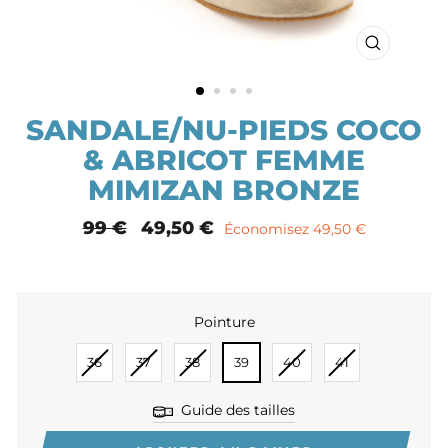
FERMER
(ESC)
SANDALE/NU-PIEDS COCO
& ABRICOT FEMME
MIMIZAN BRONZE
Prix
99 €
Prix
49,50 €
Économisez 49,50 €
normal
remisé
Pointure
POINTURE
36
37
38
39
40
41
Guide des tailles