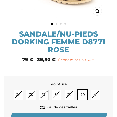
FERMER
(ESC)
SANDALE/NU-PIEDS
DORKING FEMME D8771
ROSE
Prix
79 €
Prix
39,50 €
Économisez 39,50 €
normal
remisé
Pointure
POINTURE
35
36
37
38
39
40
41
Guide des tailles