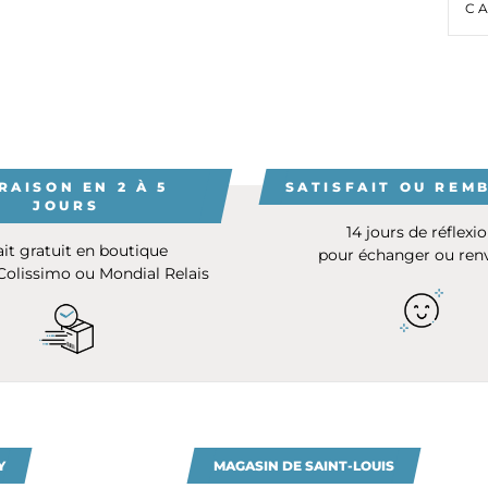
C
RAISON EN 2 À 5
SATISFAIT OU REM
JOURS
14 jours de réflexi
ait gratuit en boutique
pour échanger ou ren
 Colissimo ou Mondial Relais
Y
MAGASIN DE SAINT-LOUIS