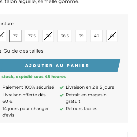
ss, talon aiguille, semelle gomme.
inture
INTURE
36
37
37.5
38
38.5
39
40
41
Guide des tailles
AJOUTER AU PANIER
 stock, expédié sous 48 heures
Paiement 100% sécurisé
Livraison en 2 à 5 jours
Livraison offerte dès
Retrait en magasin
60 €
gratuit
14 jours pour changer
Retours faciles
d'avis