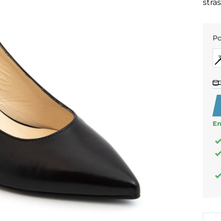
stra
Po
PO
En