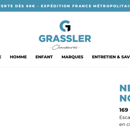
FERTE DÈS 60€ - EXPÉDITION FRANCE MÉTROPOLITAI
E
HOMME
ENFANT
MARQUES
ENTRETIEN & SAV
N
N
Prix
169
nor
Esca
en c