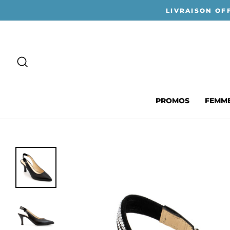
Passer
LIVRAISON OF
au
contenu
RECHERCHER
PROMOS
FEMM