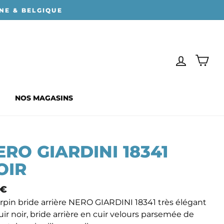
NE & BELGIQUE
SE CONN
PAN
NOS MAGASINS
ERO GIARDINI 18341
OIR
 €
mal
rpin bride arrière NERO GIARDINI 18341 très élégant
uir noir, bride arrière en cuir velours parsemée de