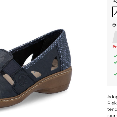
Po
PO
Pr
Adop
Riek
tend
jour