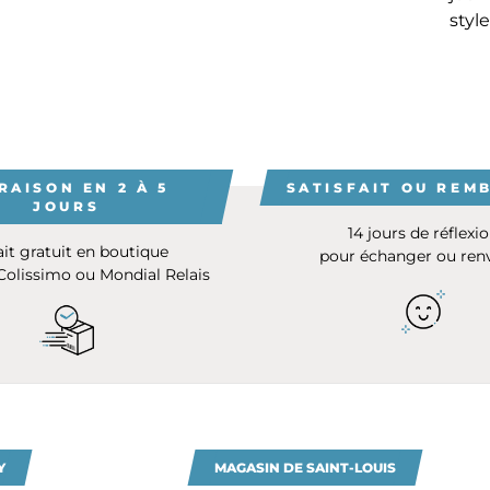
style
RAISON EN 2 À 5
SATISFAIT OU REM
JOURS
14 jours de réflexi
ait gratuit en boutique
pour échanger ou ren
 Colissimo ou Mondial Relais
Y
MAGASIN DE SAINT-LOUIS