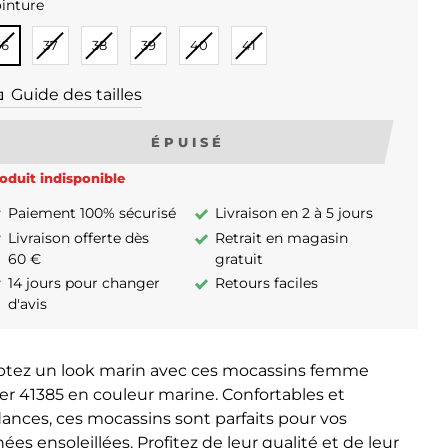
inture
INTURE
36
37
38
39
40
41
Guide des tailles
ÉPUISÉ
oduit indisponible
Paiement 100% sécurisé
Livraison en 2 à 5 jours
Livraison offerte dès
Retrait en magasin
60 €
gratuit
14 jours pour changer
Retours faciles
d'avis
tez un look marin avec ces mocassins femme
er 41385 en couleur marine. Confortables et
ances, ces mocassins sont parfaits pour vos
nées ensoleillées. Profitez de leur qualité et de leur