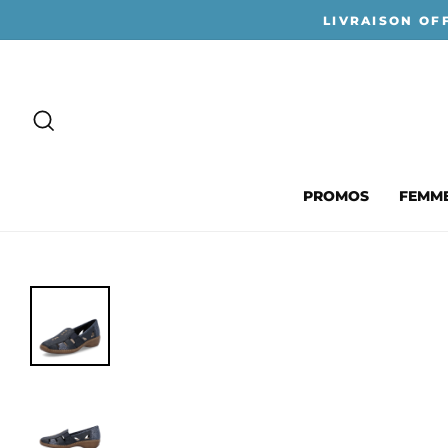
Passer
LIVRAISON OF
au
contenu
RECHERCHER
PROMOS
FEMM