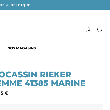
NE & BELGIQUE
SE CONN
PAN
NOS MAGASINS
OCASSIN RIEKER
EMME 41385 MARINE
95 €
mal