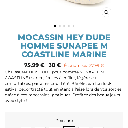
FERMER
(ESC)
MOCASSIN HEY DUDE
HOMME SUNAPEE M
COASTLINE MARINE
Prix
75,99 €
Prix
38 €
Économisez 37,99 €
normal
remisé
Chaussures HEY DUDE pour homme SUNAPEE M
COASTLINE marine, faciles à enfiler, légères et
confortables, parfaites pour l'été. Bénéficiez d'un look
estival décontracté tout en étant à l'aise lors de vos sorties
grâce à ces mocassins pratiques. Profitez des beaux jours
avec style !
Pointure
POINTURE