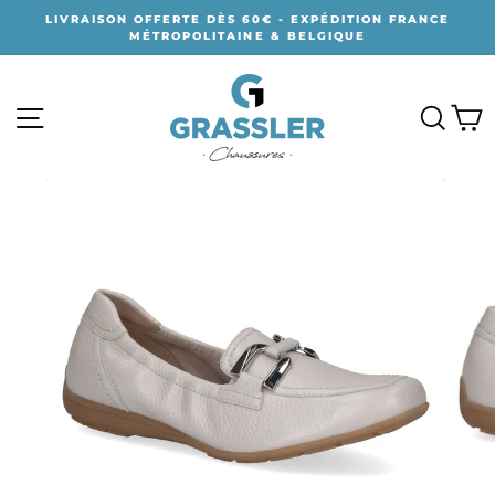
Passer
LIVRAISON OFFERTE DÈS 60€ - EXPÉDITION FRANCE
au
MÉTROPOLITAINE & BELGIQUE
contenu
NAVIGATION
RECH
P