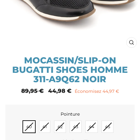
FE
(E
MOCASSIN/SLIP-ON
BUGATTI SHOES HOMME
311-A9Q62 NOIR
Prix
89,95 €
Prix
44,98 €
Économisez 44,97 €
normal
remisé
Pointure
POINTURE
40
41
42
43
44
45