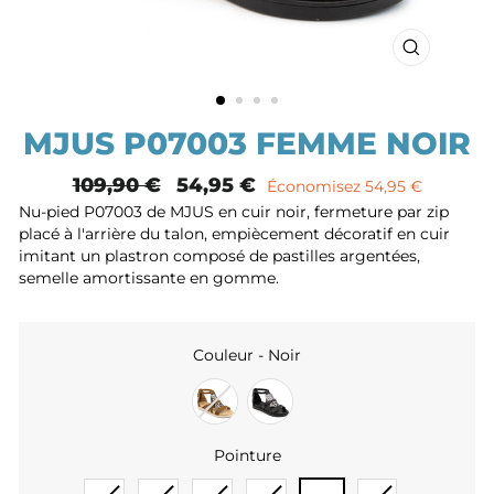
FERMER
(ESC)
MJUS P07003 FEMME NOIR
Prix
109,90 €
Prix
54,95 €
Économisez 54,95 €
normal
remisé
Nu-pied P07003 de MJUS en cuir noir, fermeture par zip
placé à l'arrière du talon, empiècement décoratif en cuir
imitant un plastron composé de pastilles argentées,
semelle amortissante en gomme.
Couleur
-
Noir
COULEUR
Pointure
POINTURE