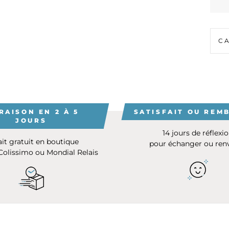
C
RAISON EN 2 À 5
SATISFAIT OU REM
JOURS
14 jours de réflexi
ait gratuit en boutique
pour échanger ou ren
 Colissimo ou Mondial Relais