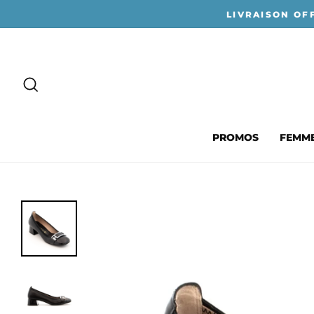
Passer
LIVRAISON OF
au
contenu
RECHERCHER
PROMOS
FEMM