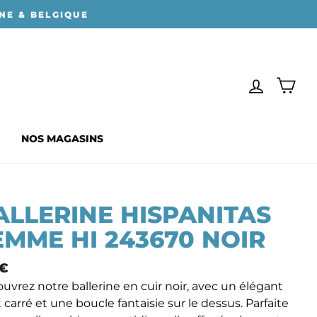
NE & BELGIQUE
SE CONN
PAN
NOS MAGASINS
ALLERINE HISPANITAS
EMME HI 243670 NOIR
 €
mal
uvrez notre ballerine en cuir noir, avec un élégant
 carré et une boucle fantaisie sur le dessus. Parfaite