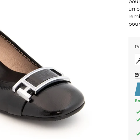
pour
un c
remb
pour
Po
PO
En