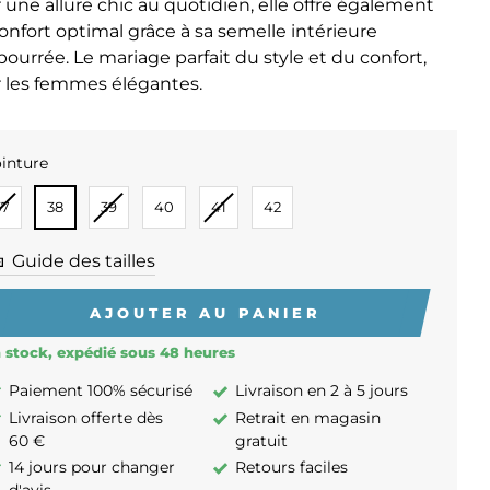
 une allure chic au quotidien, elle offre également
onfort optimal grâce à sa semelle intérieure
ourrée. Le mariage parfait du style et du confort,
 les femmes élégantes.
inture
INTURE
37
38
39
40
41
42
Guide des tailles
AJOUTER AU PANIER
 stock, expédié sous 48 heures
Paiement 100% sécurisé
Livraison en 2 à 5 jours
Livraison offerte dès
Retrait en magasin
60 €
gratuit
14 jours pour changer
Retours faciles