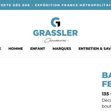
FERTE DÈS 60€ - EXPÉDITION FRANCE MÉTROPOLITAI
E
HOMME
ENFANT
MARQUES
ENTRETIEN & SAV
B
F
Prix
135
nor
Déco
bout