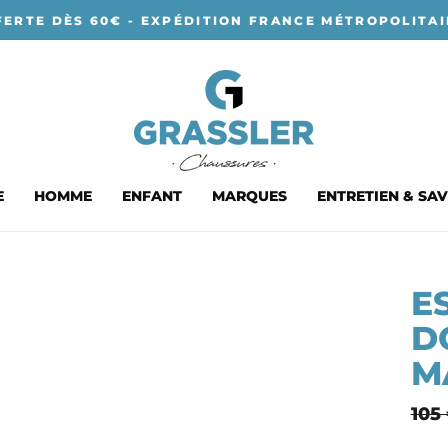
FERTE DÈS 60€ - EXPÉDITION FRANCE MÉTROPOLITAI
E
HOMME
ENFANT
MARQUES
ENTRETIEN & SAV
E
D
M
Prix
105
nor