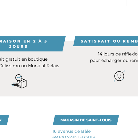
RAISON EN 2 À 5
SATISFAIT OU REM
JOURS
14 jours de réflexi
ait gratuit en boutique
pour échanger ou ren
 Colissimo ou Mondial Relais
Y
MAGASIN DE SAINT-LOUIS
16 avenue de Bâle
68300 SAINT-LOUIS