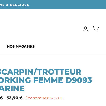
NE & BELGIQUE
SE CONN
PAN
NOS MAGASINS
SCARPIN/TROTTEUR
ORKING FEMME D9093
ARINE
 €
Prix
52,50 €
Économisez 52,50 €
mal
remisé