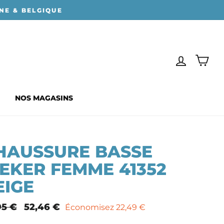
NE & BELGIQUE
SE CONN
PAN
NOS MAGASINS
HAUSSURE BASSE
IEKER FEMME 41352
EIGE
95 €
Prix
52,46 €
Économisez 22,49 €
mal
remisé