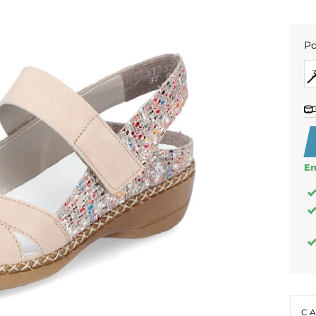
Po
PO
En
C