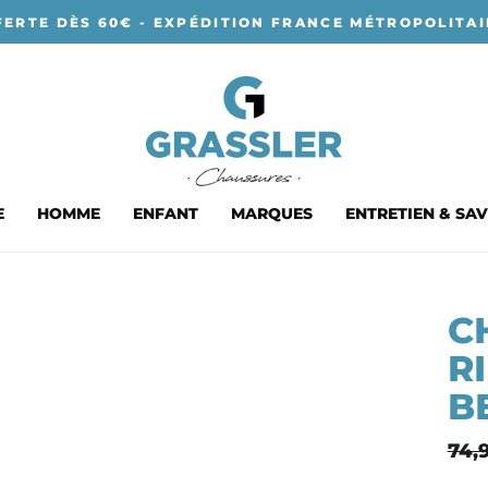
FERTE DÈS 60€ - EXPÉDITION FRANCE MÉTROPOLITAI
E
HOMME
ENFANT
MARQUES
ENTRETIEN & SAV
C
R
B
Prix
74,
nor