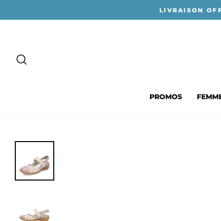
Passer
LIVRAISON OF
au
contenu
RECHERCHER
PROMOS
FEMM