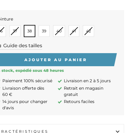
inture
INTURE
36
37
38
39
40
41
42
Guide des tailles
AJOUTER AU PANIER
 stock, expédié sous 48 heures
Paiement 100% sécurisé
Livraison en 2 à 5 jours
Livraison offerte dès
Retrait en magasin
60 €
gratuit
14 jours pour changer
Retours faciles
d'avis
ARACTÉRISTIQUES