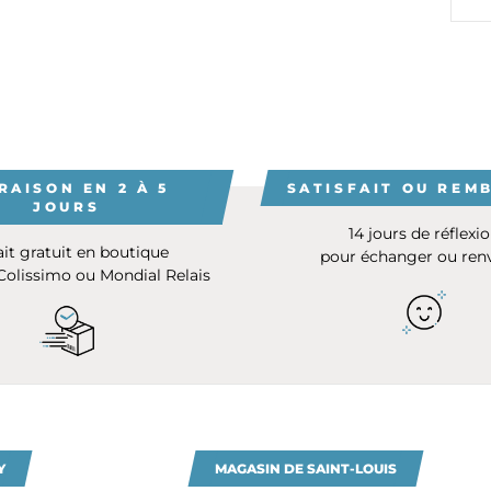
RAISON EN 2 À 5
SATISFAIT OU REM
JOURS
14 jours de réflexi
ait gratuit en boutique
pour échanger ou ren
 Colissimo ou Mondial Relais
Y
MAGASIN DE SAINT-LOUIS