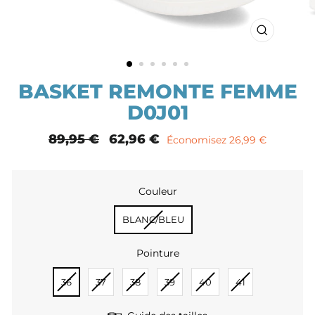
FERMER
(ESC)
BASKET REMONTE FEMME
D0J01
Prix
89,95 €
Prix
62,96 €
Économisez 26,99 €
normal
remisé
Couleur
COULEUR
BLANC/BLEU
Pointure
POINTURE
36
37
38
39
40
41