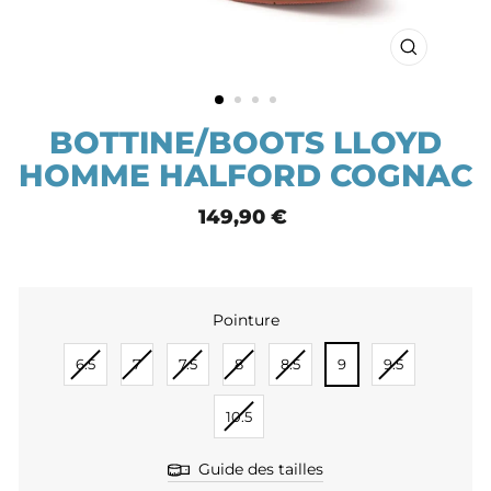
FERMER
(ESC)
BOTTINE/BOOTS LLOYD
HOMME HALFORD COGNAC
Prix
149,90 €
normal
Pointure
POINTURE
6.5
7
7.5
8
8.5
9
9.5
10.5
Guide des tailles