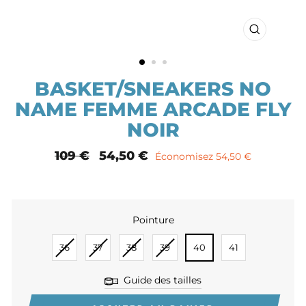
FERMER
(ESC)
BASKET/SNEAKERS NO
NAME FEMME ARCADE FLY
NOIR
Prix
109 €
Prix
54,50 €
Économisez 54,50 €
normal
remisé
Pointure
POINTURE
36
37
38
39
40
41
Guide des tailles