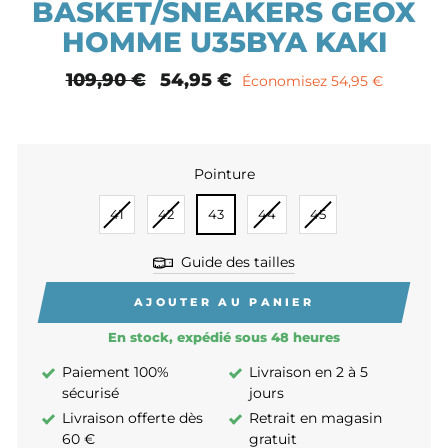
BASKET/SNEAKERS GEOX
HOMME U35BYA KAKI
Prix
109,90 €
Prix
54,95 €
Économisez 54,95 €
normal
remisé
Pointure
POINTURE
41
42
43
44
45
Guide des tailles
AJOUTER AU PANIER
En stock, expédié sous 48 heures
Paiement 100%
Livraison en 2 à 5
sécurisé
jours
Livraison offerte dès
Retrait en magasin
60 €
gratuit