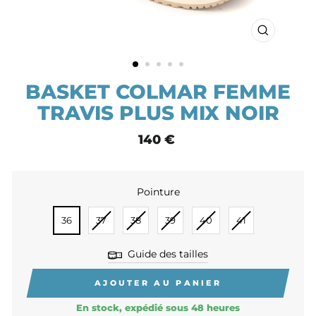
FERMER
(ESC)
BASKET COLMAR FEMME
TRAVIS PLUS MIX NOIR
Prix
140 €
normal
Pointure
POINTURE
36
37
38
39
40
41
Guide des tailles
AJOUTER AU PANIER
En stock, expédié sous 48 heures