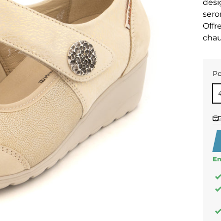
desi
sero
Offr
chau
Po
PO
En