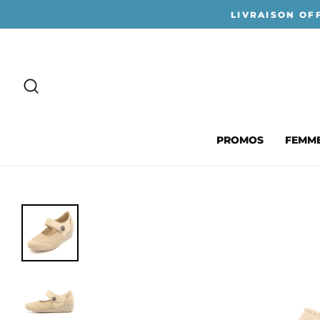
Passer
LIVRAISON OF
au
contenu
RECHERCHER
PROMOS
FEMM