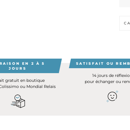
C
RAISON EN 2 À 5
SATISFAIT OU REM
JOURS
14 jours de réflexi
ait gratuit en boutique
pour échanger ou ren
 Colissimo ou Mondial Relais