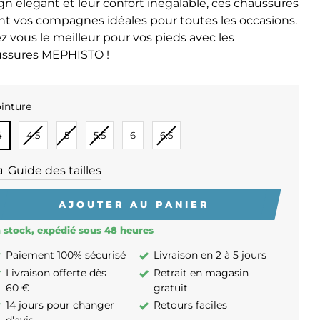
gn élégant et leur confort inégalable, ces chaussures
nt vos compagnes idéales pour toutes les occasions.
ez vous le meilleur pour vos pieds avec les
ssures MEPHISTO !
inture
INTURE
4
4.5
5
5.5
6
6.5
Guide des tailles
AJOUTER AU PANIER
 stock, expédié sous 48 heures
Paiement 100% sécurisé
Livraison en 2 à 5 jours
Livraison offerte dès
Retrait en magasin
60 €
gratuit
14 jours pour changer
Retours faciles