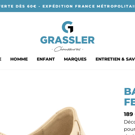
FERTE DÈS 60€ - EXPÉDITION FRANCE MÉTROPOLITAI
E
HOMME
ENFANT
MARQUES
ENTRETIEN & SAV
B
F
Prix
189
nor
Déco
pour