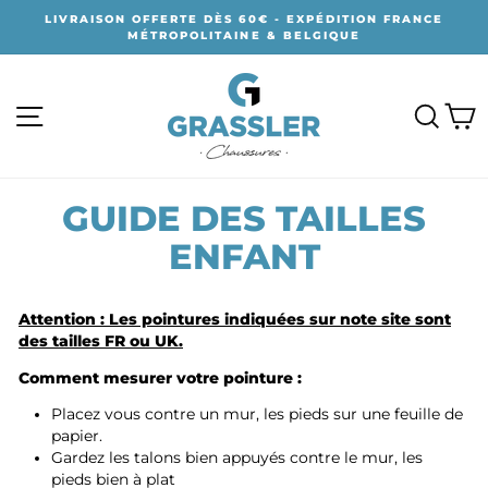
Passer
LIVRAISON OFFERTE DÈS 60€ - EXPÉDITION FRANCE
au
MÉTROPOLITAINE & BELGIQUE
contenu
NAVIGATION
RECH
P
GUIDE DES TAILLES
ENFANT
Attention : Les pointures indiquées sur note site sont
des tailles FR ou UK.
Comment mesurer votre pointure :
Placez vous contre un mur, les pieds sur une feuille de
papier.
Gardez les talons bien appuyés contre le mur, les
pieds bien à plat