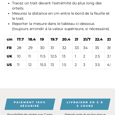
Tracez un trait devant l'extrémité du plus long des
orteils.
Mesurez la distance en cm entre le bord de la feuille et
le trait.
Reporter la mesure dans le tableau ci-dessous
(toujours arrondir à la valeur supérieure, si nécessaire).
cm
17.7
18.4
19
19.7
20.4
21
21/7
22.4
23
FR
28
29
30
31
32
33
34
35
36
UK
10
11
11.5
12.5
13
1
2
2.5
3.5
US
11
12
15.5
13
1.5
2
3
3.5
4.5
PAIEMENT 100%
LIVRAISON EN 2 À
SÉCURISÉ
5 JOURS
Possibilité de régler par Carte
Retrait gratuit en boutique