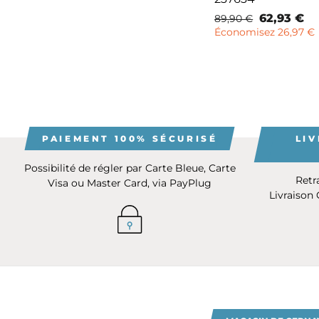
Prix
Prix
62,93 €
89,90 €
normal
remisé
Économisez 26,97 €
PAIEMENT 100% SÉCURISÉ
LIV
Possibilité de régler par Carte Bleue, Carte
Retr
Visa ou Master Card, via PayPlug
Livraison