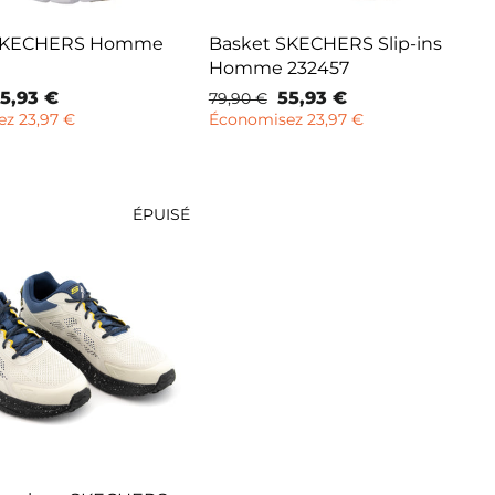
 SKECHERS Homme
Basket SKECHERS Slip-ins
Homme 232457
rix
5,93 €
Prix
Prix
55,93 €
79,90 €
emisé
normal
remisé
z 23,97 €
Économisez 23,97 €
ÉPUISÉ