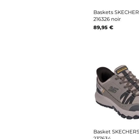
Baskets SKECHE
216326 noir
89,95 €
Basket SKECHER
237634