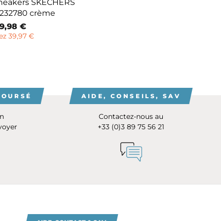
sneakers SKECHERS
32780 crème
rix
9,98 €
emisé
z 39,97 €
BOURSÉ
AIDE, CONSEILS, SAV
on
Contactez-nous au
voyer
+33 (0)3 89 75 56 21