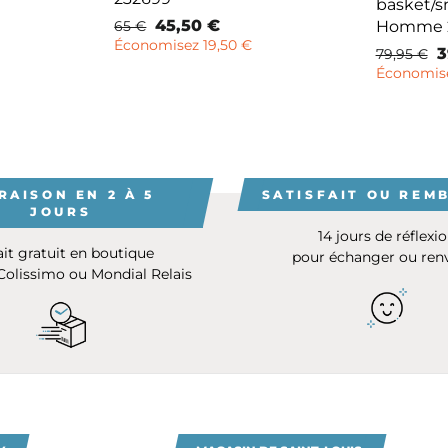
basket/
Prix
Prix
45,50 €
Homme 2
65 €
normal
remisé
Économisez 19,50 €
Prix
P
3
79,95 €
normal
r
Économise
RAISON EN 2 À 5
SATISFAIT OU REM
JOURS
14 jours de réflexi
ait gratuit en boutique
pour échanger ou ren
 Colissimo ou Mondial Relais