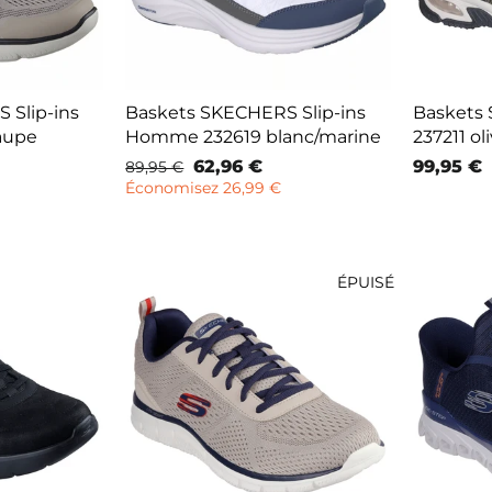
 Slip-ins
Baskets SKECHERS Slip-ins
Basket
aupe
Homme 232619 blanc/marine
237211 ol
Prix
Prix
62,96 €
99,95 €
89,95 €
normal
remisé
Économisez 26,99 €
ÉPUISÉ