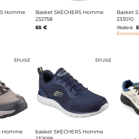
RS Homme
Basket SKECHERS Homme
Basket
232758
233010
65 €
Prix
P
5
79,90 €
normal
r
Économise
ÉPUISÉ
ÉPUISÉ
S Homme
basket SKECHERS Homme
232699